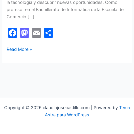
la tecnología y descubrir nuevas oportunidades. Como
profesor en el Bachillerato de Informática de la Escuela de
Comercio […]
F
M
E
S
a
a
m
h
c
st
ai
ar
Bienvenidos
Read More »
al
e
o
l
e
intrigante
b
d
mundo
o
o
de
la
o
n
Informática!!!
k
Copyright © 2026 claudiojosecastillo.com | Powered by
Tema
Astra para WordPress