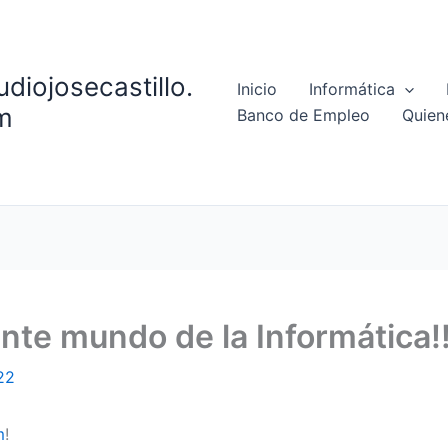
udiojosecastillo.
Inicio
Informática
m
Banco de Empleo
Quien
ante mundo de la Informática!!
22
m
!