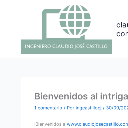
Ir
al
contenido
cla
co
Bienvenidos al intrig
1 comentario
/ Por
ingcastillocj
/
30/09/20
¡Bienvenidos a
www.claudiojosecastillo.co