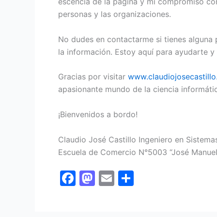
escencia de la página y mi compromiso con 
personas y las organizaciones.
No dudes en contactarme si tienes alguna p
la información. Estoy aquí para ayudarte y
Gracias por visitar
www.claudiojosecastill
apasionante mundo de la ciencia informáti
¡Bienvenidos a bordo!
Claudio José Castillo Ingeniero en Sistema
Escuela de Comercio N°5003 “José Manuel 
F
M
E
S
a
a
m
h
c
st
ai
ar