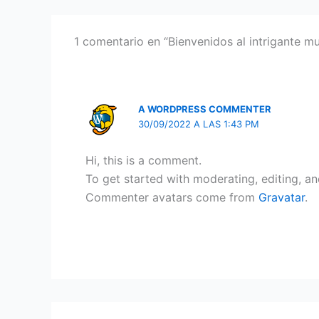
e
o
l
e
b
d
1 comentario en “Bienvenidos al intrigante mu
o
o
o
n
k
A WORDPRESS COMMENTER
30/09/2022 A LAS 1:43 PM
Hi, this is a comment.
To get started with moderating, editing, a
Commenter avatars come from
Gravatar
.